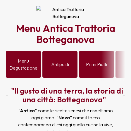
Menu Antica Trattoria
Botteganova
Menu
Se
Antipasti
Primi Piatti
Degustazione
P
"Il gusto di una terra, la storia di
una città: Botteganova"
"Antica"
come le ricette senesi che rispettiamo
ogni giorno,
"Nova"
come il tocco
contemporaneo di chi oggi quella cucina la vive,