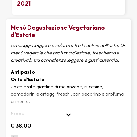
2021
tagliata. Un piatto da veri gourmet. Contorno di patate
arrosto e fagioli cannellini all’olio toscano.
Menù Degustazione Vegetariano
d'Estate
Un viaggio leggero e colorato tra le delizie dell’orto. Un
menù vegetale che profuma d’estate, freschezza e
creatività, tra consistenze leggere e gusti autent
ici.
Antipasto
Orto d’Estate
Un colorato giardino di melanzane, zucchine,
pomodorini e ortaggi freschi, con pecorino e profumo
di menta.
Primo
Pici Senesi all'Aglione
€ 38,00
Pici artigianali conditi con aglione della Valdichiana:
profumo antico, sapore pieno, anima toscana.