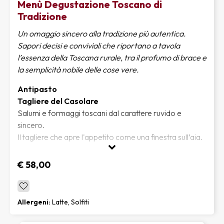
Menù Degustazione Toscano di
Tradizione
Un omaggio sincero alla tradizione più autentica.
Sapori decisi e conviviali che riportano a tavola
l’essenza della Toscana rurale, tra il profumo di brace e
la semplicità nobile delle cose vere.
Antipasto
Tagliere del Casolare
Salumi e formaggi toscani dal carattere ruvido e
sincero.
Il tagliere che apre l'appetito come una finestra sull’aia.
Portata Principale
€ 58,00
Bistecca in costata alla griglia da condividere
Spaccata dalla lombata in proporzione al numero degli
ospiti, con taglio minimo di 1,5 kg.
Allergeni:
Latte, Solfiti
Spessa e ben rosolata, con l’osso caldo e un cuore