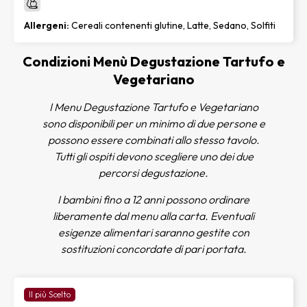
Secondo
Allergeni:
Cereali contenenti glutine, Latte, Sedano, Solfiti
Millefoglie di Melanzane, Pomodoro e Pane
Croccante
Condizioni Menù Degustazione Tartufo e
Strati di melanzane grigliate, pomodoro fresco,
Vegetariano
mozzarella filante e pane croccante. Un secondo
vegetariano gustoso e profumato.
I Menu Degustazione Tartufo e Vegetariano
sono disponibili per un minimo di due persone e
possono essere combinati allo stesso tavolo.
Tutti gli ospiti devono scegliere uno dei due
percorsi degustazione.
I bambini fino a 12 anni possono ordinare
liberamente dal menu alla carta. Eventuali
esigenze alimentari saranno gestite con
sostituzioni concordate di pari portata.
Il più Scelto