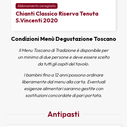
morbido, rosato e succoso. Una bistecca autentica, dal
Abbinamento consigliato
gusto intenso, accompagnata da verdure rosolate e
Chianti Classico Riserva Tenuta
patate croccanti.
S.Vincenti 2020
Su richiesta, Fiorentina di vitellone con
supplemento di 8 € a persona.
Condizioni Menù Degustazione Toscano
Il Menu Toscano di Tradizione è disponibile per
un minimo di due persone e deve essere scelto
da tutti gli ospiti del tavolo.
I bambini fino a 12 anni possono ordinare
liberamente dal menu alla carta. Eventuali
esigenze alimentari saranno gestite con
sostituzioni concordate di pari portata.
Antipasti