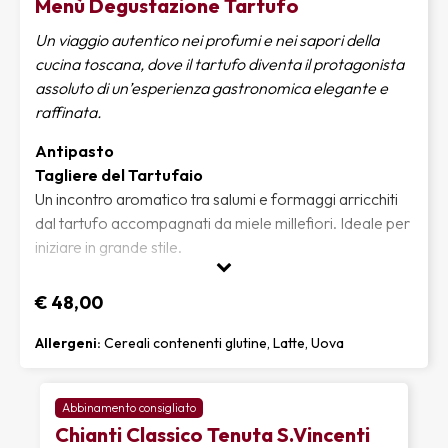
Menù Degustazione Tartufo
Un viaggio autentico nei profumi e nei sapori della
cucina toscana, dove il tartufo diventa il protagonista
assoluto di un’esperienza gastronomica elegante e
raffinata.
Antipasto
Tagliere del Tartufaio
Un incontro aromatico tra salumi e formaggi arricchiti
dal tartufo accompagnati da miele millefiori. Ideale per
iniziare in grande stile.
Primo
€ 48,00
Tagliolini al Tartufo
Tagliolini freschi all'uovo mantecati con burro di
Allergeni:
Cereali contenenti glutine, Latte, Uova
montagna e tartufo. L'essenza della raffinatezza
Secondo
Abbinamento consigliato
Tagliata al Tartufo
Chianti Classico Tenuta S.Vincenti
L’intensità del tartufo incontra la carne succosa della